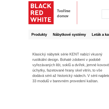
Produkty
Nábytkové systémy
Leták a ka
Klasický nábytek série KENT nabízí vkusný
rustikální design. Bohaté zdobení v podobě
vyřezávaných lišt, soklů a dvířek, jemné kovové
úchytky, fazetované hrany skel vitrín, to vše
dodává sérii až historický nádech. V sérii najdet
33 modulů v barevném provedení kaštan.