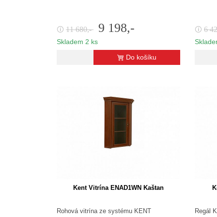
9 198,-
11 680,-
6 4
🛈
🛈
Skladem 2 ks
Sklade
Do košíku
Kent Vitrína ENAD1WN Kaštan
K
Rohová vitrína ze systému KENT
Regál 