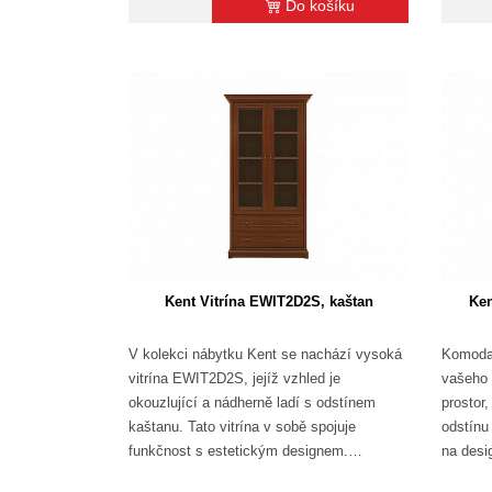
Do košíku
Kent Vitrína EWIT2D2S, kaštan
Ke
V kolekci nábytku Kent se nachází vysoká
Komoda
vitrína EWIT2D2S, jejíž vzhled je
vašeho 
okouzlující a nádherně ladí s odstínem
prostor
kaštanu. Tato vitrína v sobě spojuje
odstínu
funkčnost s estetickým designem.…
na desi