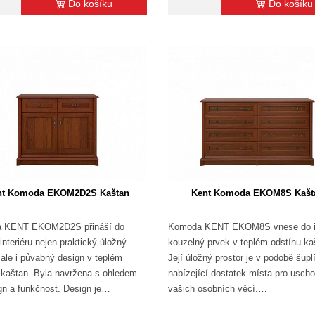
Do košíku
Do košíku
nt Komoda EKOM2D2S Kaštan
Kent Komoda EKOM8S Kašt
 KENT EKOM2D2S přináší do
Komoda KENT EKOM8S vnese do in
interiéru nejen praktický úložný
kouzelný prvek v teplém odstínu ka
, ale i půvabný design v teplém
Její úložný prostor je v podobě šupl
 kaštan. Byla navržena s ohledem
nabízející dostatek místa pro usch
gn a funkčnost. Design je…
vašich osobních věcí.…