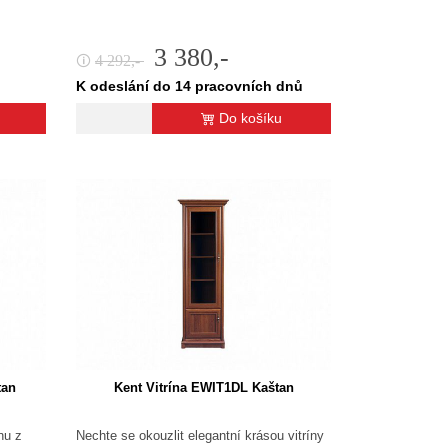
3 380,-
4 292,-
🛈
K odeslání do 14 pracovních dnů
Do košíku
tan
Kent Vitrína EWIT1DL Kaštan
nu z
Nechte se okouzlit elegantní krásou vitríny