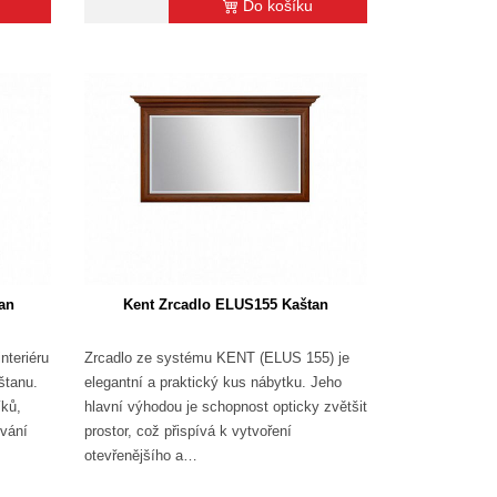
Do košíku
an
Kent Zrcadlo ELUS155 Kaštan
teriéru
Zrcadlo ze systému KENT (ELUS 155) je
štanu.
elegantní a praktický kus nábytku. Jeho
íků,
hlavní výhodou je schopnost opticky zvětšit
ování
prostor, což přispívá k vytvoření
otevřenějšího a…