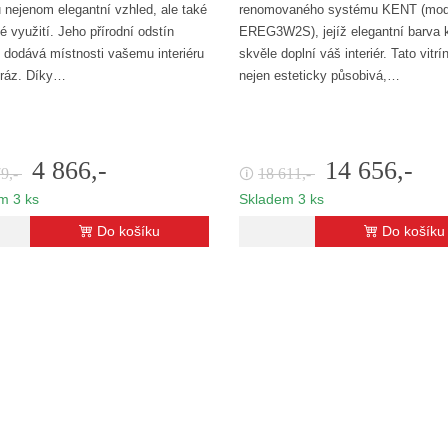
u nejenom elegantní vzhled, ale také
renomovaného systému KENT (mod
é využití. Jeho přírodní odstín
EREG3W2S), jejíž elegantní barva 
 dodává místnosti vašemu interiéru
skvěle doplní váš interiér. Tato vitrí
 ráz. Díky…
nejen esteticky působivá,…
4 866,-
14 656,-
79,-
18 611,-
🛈
m 3 ks
Skladem 3 ks
Do košíku
Do košíku