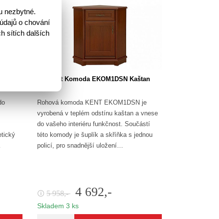
u nezbytné.
údajů o chování
h sítích dalších
tan
Kent Komoda EKOM1DSN Kaštan
do
Rohová komoda KENT EKOM1DSN je
vyrobená v teplém odstínu kaštan a vnese
do vašeho interiéru funkčnost. Součástí
tický
této komody je šuplík a skříňka s jednou
…
policí, pro snadnější uložení…
4 692,-
5 958,-
🛈
Skladem 3 ks