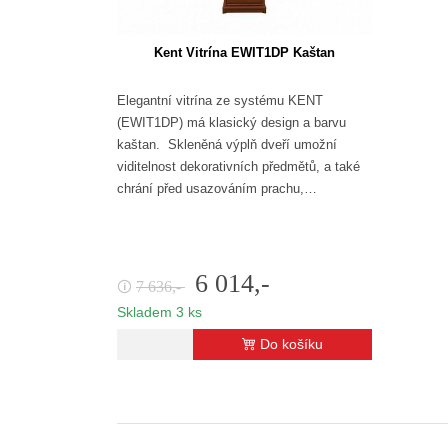
Kent Vitrína EWIT1DP Kaštan
Elegantní vitrína ze systému KENT
(EWIT1DP) má klasický design a barvu
kaštan. Skleněná výplň dveří umožní
viditelnost dekorativních předmětů, a také
chrání před usazováním prachu,…
6 014,-
7 636,-
🛈
Skladem 3 ks
Do košíku