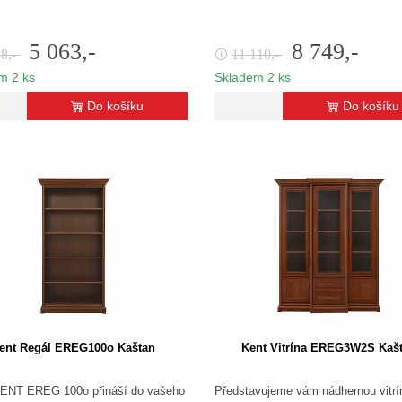
5 063,-
8 749,-
28,-
11 110,-
🛈
m 2 ks
Skladem 2 ks
Do košíku
Do košíku
ent Regál EREG100o Kaštan
Kent Vitrína EREG3W2S Kaš
KENT EREG 100o přináší do vašeho
Představujeme vám nádhernou vitrí