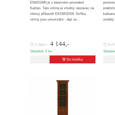
ENAD1WN je v barevném provedení
prostor
Kaštan. Tato vitrína je vhodný nástavec na
praktick
rohový příborník EKOM1DSN. Dvířka
kaštanu
vitríny jsou univerzální - dají se…
osobitý
4 144,-
5 262,-
6 1
🛈
🛈
Skladem 3 ks
Sklade
Do košíku