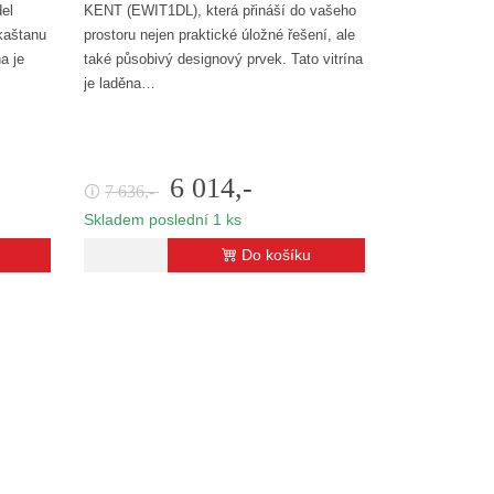
el
KENT (EWIT1DL), která přináší do vašeho
kaštanu
prostoru nejen praktické úložné řešení, ale
na je
také působivý designový prvek. Tato vitrína
je laděna…
6 014,-
7 636,-
🛈
Skladem poslední 1 ks
Do košíku