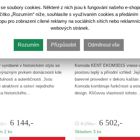
se soubory cookies. Některé z nich jsou k fungování našeho e-shop
lačítko „Rozumím“ níže, souhlasíte s využívaním cookies a předáním 
u pro zobrazení cílené reklamy na sociálních sítích nebo reklamníc
webových stránek.
Rozumím
Přizpůsobit
Odmítnout vše
nt Komoda EKOM5S/10 Kaštan
Kent Komoda EKOM3D1S Kaš
vyrobené v historickém stylu se
Komoda KENT EKOM3D1S vnese 
 výrazným prvkem domácnosti kde
prostoru teplý a přírodní vzhled. Její
tulnosti a autentičnosti. Jsou
barevné provedení v dekoru kaštan.
ě atraktivní a osloví nejednoho
Komoda kombinuje funkčnost a este
ka historického…
design. Klíčovou vlastností tohoto
6 144,-
6 502,-
02,-
8 256,-
🛈
m 2 ks
Skladem 3 ks