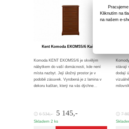
Pracujeme 
Kliknutím na t
na našem e-shop
Kent Komoda EKOM5S/6 Kaštan
Ke
Komoda KENT EKOM5S/6 je skvělým
Komody 
nábytkem do vaší domácnosti, kde není
stávají
místa nazbyt. Její úložný prostor je v
dodají ú
podobě zásuvek. Vyrobená je z lamina v
vizuáln
dekoru kaštan, který na vás dýchne…
milovní
5 145,-
6 534,-
7 8
🛈
🛈
Skladem 2 ks
Sklade