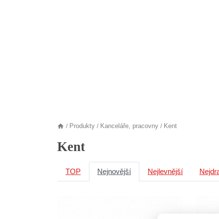
Produkty
Kanceláře, pracovny
Kent
/
/
/
Kent
TOP
Nejnovější
Nejlevnější
Nejdr