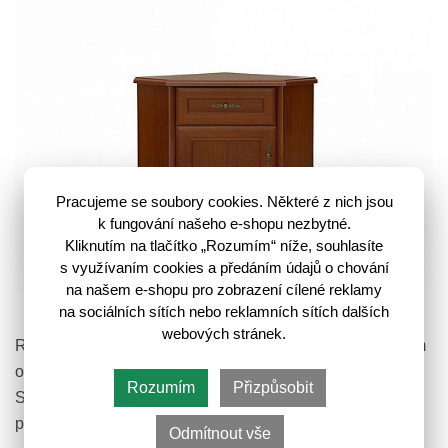
Pracujeme se soubory cookies. Některé z nich jsou
k fungování našeho e-shopu nezbytné.
Kliknutím na tlačítko „Rozumím“ níže, souhlasíte
s využívaním cookies a předáním údajů o chování
na našem e-shopu pro zobrazení cílené reklamy
Kent Komoda EKOM1DSN Kaštan
na sociálních sítích nebo reklamních sítích dalších
webových stránek.
Rohová komoda KENT EKOM1DSN je vyrobená v teplém
odstínu kaštan a vnese do vašeho interiéru funkčnost.
Rozumím
Přizpůsobit
Součástí této komody je šuplík a skříňka s jednou policí,
pro snadnější uložení…
Odmítnout vše