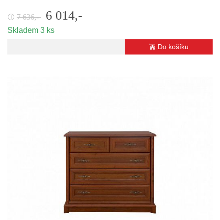
6 014,-
7 636,-
🛈
Skladem 3 ks
Do košíku