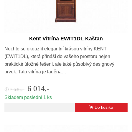
Kent Vitrína EWIT1DL Kaštan
Nechte se okouzlit elegantní krásou vitríny KENT
(EWIT1DL), která přináší do vašeho prostoru nejen
praktické úložné řešení, ale také působivý designový
prvek. Tato vitrína je laděna…
6 014,-
7 636,-
🛈
Skladem poslední 1 ks
Do košíku