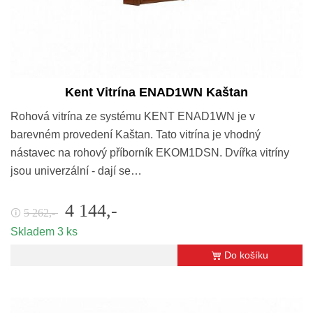
Kent Vitrína ENAD1WN Kaštan
Rohová vitrína ze systému KENT ENAD1WN je v
barevném provedení Kaštan. Tato vitrína je vhodný
nástavec na rohový příborník EKOM1DSN. Dvířka vitríny
jsou univerzální - dají se…
4 144,-
5 262,-
🛈
Skladem 3 ks
Do košíku