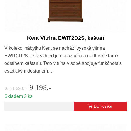
Kent Vitrína EWIT2D2S, kaštan
V kolekci nábytku Kent se nachází vysoká vitrína
EWIT2D2S, jejíž vzhled je okouzlující a nádherně ladí s
odstínem kaštanu. Tato vitrína v sobě spojuje funkčnost s
estetickým designem.…
9 198,-
11 680,-
🛈
Skladem 2 ks
Do košíku