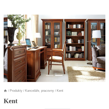
Předchozí
Další
Produkty
Kanceláře, pracovny
Kent
/
/
/
Kent