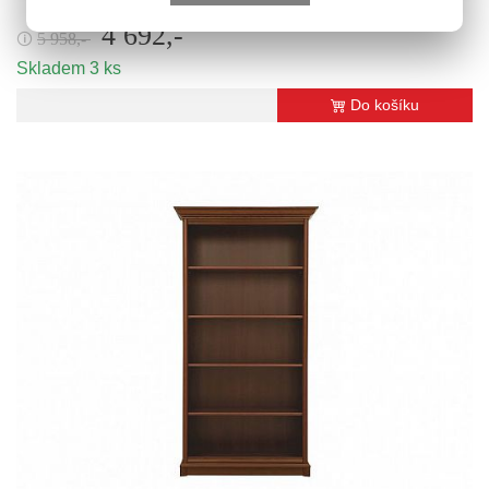
4 692,-
5 958,-
🛈
Skladem 3 ks
Do košíku