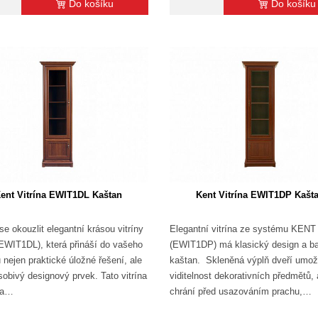
Do košíku
Do košíku
ent Vitrína EWIT1DL Kaštan
Kent Vitrína EWIT1DP Kašt
se okouzlit elegantní krásou vitríny
Elegantní vitrína ze systému KENT
WIT1DL), která přináší do vašeho
(EWIT1DP) má klasický design a b
 nejen praktické úložné řešení, ale
kaštan. Skleněná výplň dveří umož
sobivý designový prvek. Tato vitrína
viditelnost dekorativních předmětů, 
na…
chrání před usazováním prachu,…