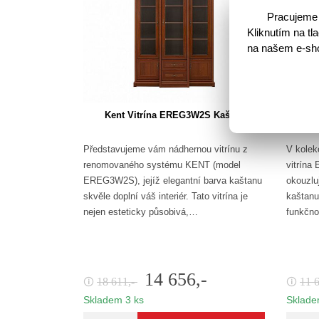
Pracujeme 
Kliknutím na t
na našem e-shop
Kent Vitrína EREG3W2S Kaštan
Ke
Představujeme vám nádhernou vitrínu z
V kolek
renomovaného systému KENT (model
vitrína
EREG3W2S), jejíž elegantní barva kaštanu
okouzlu
skvěle doplní váš interiér. Tato vitrína je
kaštanu.
nejen esteticky působivá,…
funkčno
14 656,-
18 611,-
11 
🛈
🛈
Skladem 3 ks
Sklade