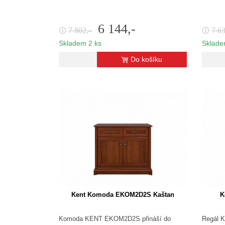
6 144,-
7 802,-
7 6
🛈
🛈
Skladem 2 ks
Sklade
Do košíku
Kent Komoda EKOM2D2S Kaštan
K
Komoda KENT EKOM2D2S přináší do
Regál 