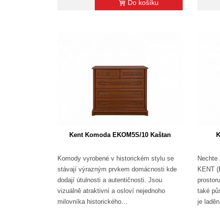
Do košíku
Kent Komoda EKOM5S/10 Kaštan
K
Komody vyrobené v historickém stylu se
Nechte 
stávají výrazným prvkem domácnosti kde
KENT (E
dodají útulnosti a autentičnosti. Jsou
prostoru
vizuálně atraktivní a osloví nejednoho
také pů
milovníka historického…
je ladě