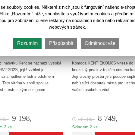
se soubory cookies. Některé z nich jsou k fungování našeho e-shop
lačítko „Rozumím“ níže, souhlasíte s využívaním cookies a předáním 
u pro zobrazení cílené reklamy na sociálních sítích nebo reklamníc
webových stránek.
Rozumím
Přizpůsobit
Odmítnout vše
nt Vitrína EWIT2D2S, kaštan
Kent Komoda EKOM8S Kašt
ci nábytku Kent se nachází vysoká
Komoda KENT EKOM8S vnese do in
 EWIT2D2S, jejíž vzhled je
kouzelný prvek v teplém odstínu ka
jící a nádherně ladí s odstínem
Její úložný prostor je v podobě šupl
 Tato vitrína v sobě spojuje
nabízející dostatek místa pro usch
st s estetickým designem.…
vašich osobních věcí.…
9 198,-
8 749,-
680,-
11 110,-
🛈
m 2 ks
Skladem 2 ks