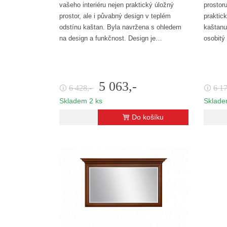
vašeho interiéru nejen praktický úložný
prostor
prostor, ale i půvabný design v teplém
praktick
odstínu kaštan. Byla navržena s ohledem
kaštanu
na design a funkčnost. Design je…
osobitý
5 063,-
6 428,-
6 1
🛈
🛈
Skladem 2 ks
Sklade
Do košíku