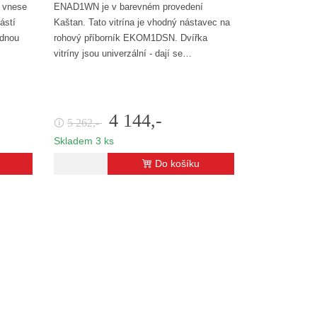
a vnese
ENAD1WN je v barevném provedení
ástí
Kaštan. Tato vitrína je vhodný nástavec na
ednou
rohový příborník EKOM1DSN. Dvířka
vitríny jsou univerzální - dají se…
4 144,-
5 262,-
🛈
Skladem 3 ks
Do košíku