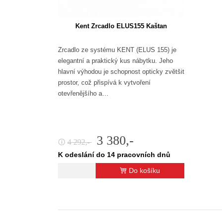
Kent Zrcadlo ELUS155 Kaštan
Zrcadlo ze systému KENT (ELUS 155) je
elegantní a praktický kus nábytku. Jeho
hlavní výhodou je schopnost opticky zvětšit
prostor, což přispívá k vytvoření
otevřenějšího a…
3 380,-
4 292,-
🛈
K odeslání do 14 pracovních dnů
Do košíku