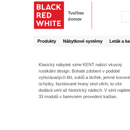
Produkty
Nábytkové systémy
Leták a ka
Klasický nábytek série KENT nabízí vkusný
rustikální design. Bohaté zdobení v podobě
vyřezávaných lišt, soklů a dvířek, jemné kovové
úchytky, fazetované hrany skel vitrín, to vše
dodává sérii až historický nádech. V sérii najdet
33 modulů v barevném provedení kaštan.