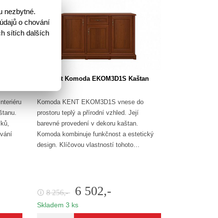
u nezbytné.
údajů o chování
h sítích dalších
an
Kent Komoda EKOM3D1S Kaštan
teriéru
Komoda KENT EKOM3D1S vnese do
štanu.
prostoru teplý a přírodní vzhled. Její
íků,
barevné provedení v dekoru kaštan.
ování
Komoda kombinuje funkčnost a estetický
design. Klíčovou vlastností tohoto…
6 502,-
8 256,-
🛈
Skladem 3 ks