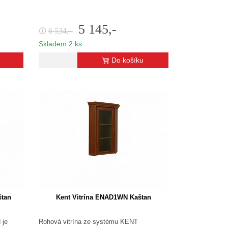
5 145,-
6 534,-
🛈
Skladem 2 ks
Do košíku
tan
Kent Vitrína ENAD1WN Kaštan
 je
Rohová vitrína ze systému KENT