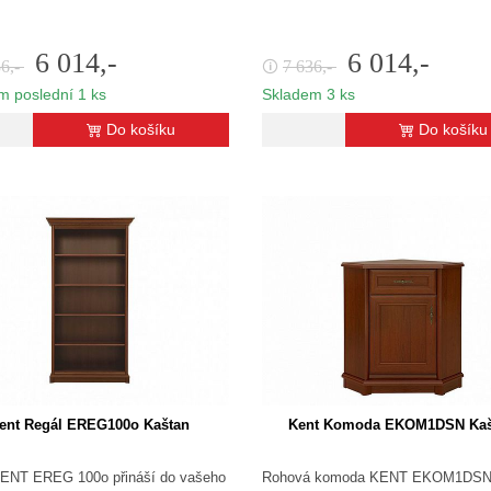
6 014,-
6 014,-
36,-
7 636,-
🛈
m poslední 1 ks
Skladem 3 ks
Do košíku
Do košíku
ent Regál EREG100o Kaštan
Kent Komoda EKOM1DSN Kaš
KENT EREG 100o přináší do vašeho
Rohová komoda KENT EKOM1DSN