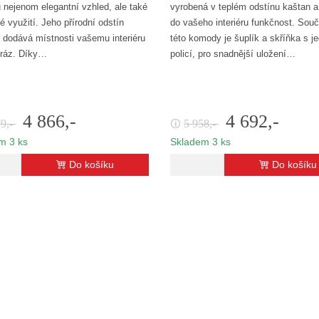
u nejenom elegantní vzhled, ale také
vyrobená v teplém odstínu kaštan 
é využití. Jeho přírodní odstín
do vašeho interiéru funkčnost. Souč
 dodává místnosti vašemu interiéru
této komody je šuplík a skříňka s j
 ráz. Díky…
policí, pro snadnější uložení…
4 866,-
4 692,-
79,-
5 958,-
🛈
m 3 ks
Skladem 3 ks
Do košíku
Do košíku