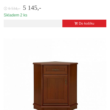
5 145,-
6 534,-
🛈
Skladem 2 ks
Do košíku