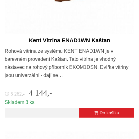
Kent Vitrína ENAD1WN Kaštan
Rohová vitrína ze systému KENT ENAD1WN je v
barevném provedení Kaštan. Tato vitrína je vhodný
nástavec na rohový příborník EKOM1DSN. Dvířka vitríny
jsou univerzální - dají se…
4 144,-
5 262,-
🛈
Skladem 3 ks
Do košíku