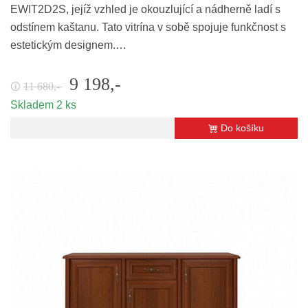
EWIT2D2S, jejíž vzhled je okouzlující a nádherně ladí s
odstínem kaštanu. Tato vitrína v sobě spojuje funkčnost s
estetickým designem.…
9 198,-
11 680,-
🛈
Skladem 2 ks
Do košíku