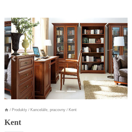
Předchozí
Další
Produkty
Kanceláře, pracovny
Kent
/
/
/
Kent