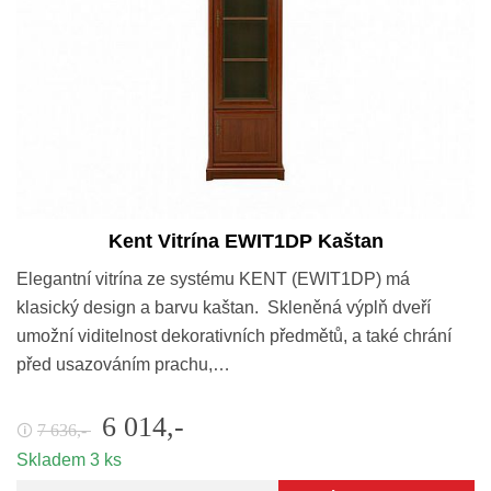
Kent Vitrína EWIT1DP Kaštan
Elegantní vitrína ze systému KENT (EWIT1DP) má
klasický design a barvu kaštan. Skleněná výplň dveří
umožní viditelnost dekorativních předmětů, a také chrání
před usazováním prachu,…
6 014,-
7 636,-
🛈
Skladem 3 ks