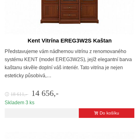
Kent Vitrína EREG3W2S Kaštan
Představujeme vám nádhernou vitrínu z renomovaného
systému KENT (model EREG3W2S), jejíž elegantní barva
kaštanu skvěle doplní váš interiér. Tato vitrína je nejen
esteticky působivá,…
14 656,-
18 611,-
🛈
Skladem 3 ks
Do košíku