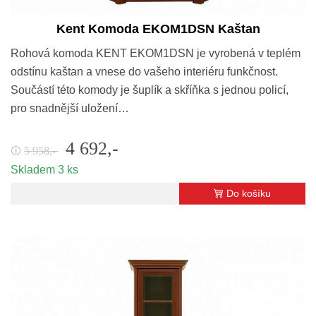
Kent Komoda EKOM1DSN Kaštan
Rohová komoda KENT EKOM1DSN je vyrobená v teplém
odstínu kaštan a vnese do vašeho interiéru funkčnost.
Součástí této komody je šuplík a skříňka s jednou policí,
pro snadnější uložení…
4 692,-
5 958,-
🛈
Skladem 3 ks
Do košíku