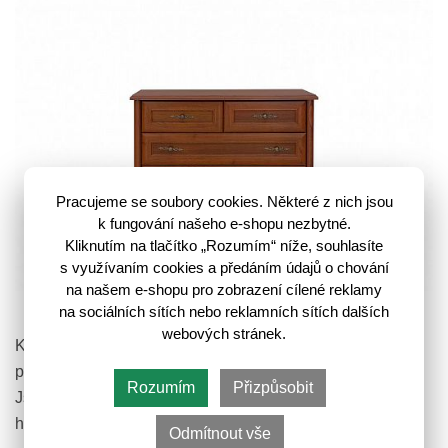
Pracujeme se soubory cookies. Některé z nich jsou
k fungování našeho e-shopu nezbytné.
Kliknutím na tlačítko „Rozumím“ níže, souhlasíte
s využívaním cookies a předáním údajů o chování
na našem e-shopu pro zobrazení cílené reklamy
Kent Komoda EKOM5S/10 Kaštan
na sociálních sítích nebo reklamních sítích dalších
webových stránek.
Komody vyrobené v historickém stylu se stávají výrazným
prvkem domácnosti kde dodají útulnosti a autentičnosti.
Rozumím
Přizpůsobit
Jsou vizuálně atraktivní a osloví nejednoho milovníka
historického…
Odmítnout vše