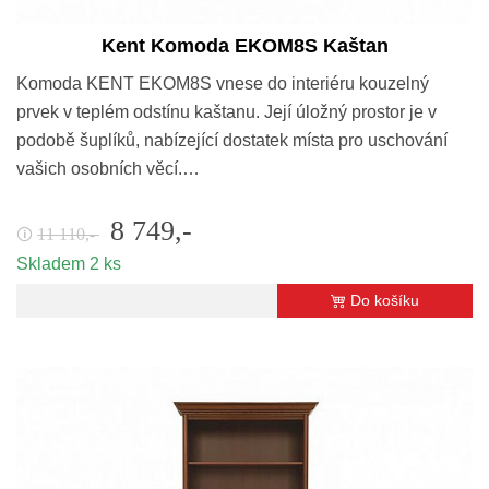
Kent Komoda EKOM8S Kaštan
Komoda KENT EKOM8S vnese do interiéru kouzelný
prvek v teplém odstínu kaštanu. Její úložný prostor je v
podobě šuplíků, nabízející dostatek místa pro uschování
vašich osobních věcí.…
8 749,-
11 110,-
🛈
Skladem 2 ks
Do košíku