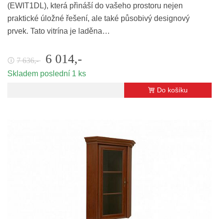
(EWIT1DL), která přináší do vašeho prostoru nejen
praktické úložné řešení, ale také působivý designový
prvek. Tato vitrína je laděna…
6 014,-
7 636,-
🛈
Skladem poslední 1 ks
Do košíku