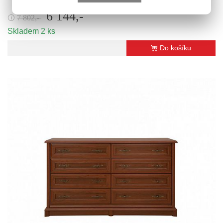
6 144,-
7 802,-
🛈
Skladem 2 ks
Do košíku